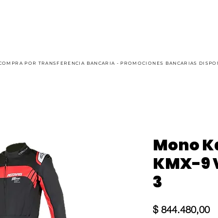
AUTO
KART
CASUAL
OFFROAD
SIM RACING
COMPRA POR TRANSFERENCIA BANCARIA - PROMOCIONES BANCARIAS DISPO
Mono Ka
KMX-9 V
3
Pr
$ 844.480,00