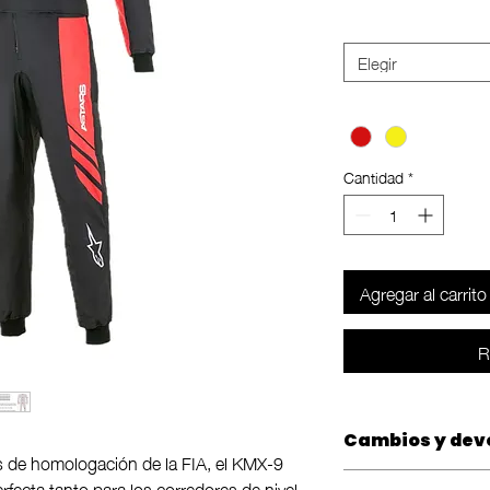
Size
*
Elegir
Color
*
Cantidad
*
Agregar al carrito
R
Cambios y dev
s de homologación de la FIA, el KMX-9
Las compras tienen
rfecta tanto para los corredores de nivel