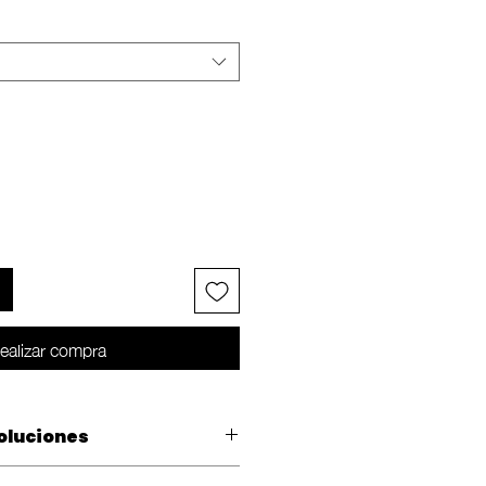
ealizar compra
oluciones
 cambio dentro de los 10 días