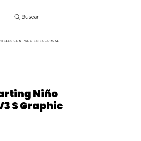
Buscar
Iniciar sesión
NIBLES CON PAGO EN SUCURSAL
rting Niño
3 S Graphic
ecio