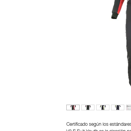
Certificado según los estándare
V3 S Suit Youth es la elección pe