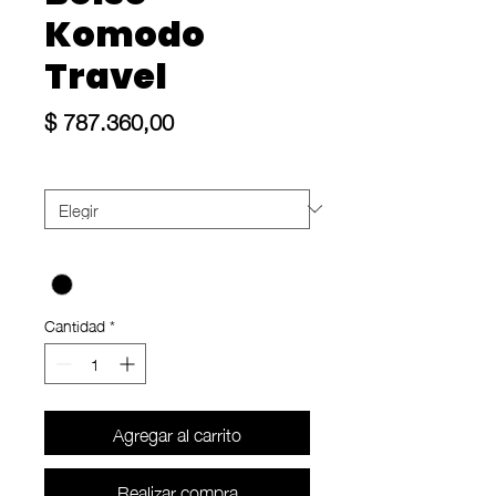
Komodo
Travel
Precio
$ 787.360,00
Talle
*
Color
*
Cantidad
*
Agregar al carrito
Realizar compra