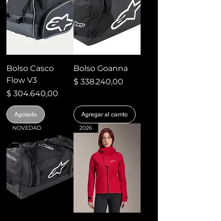
Bolso Casco
Bolso Goanna
Flow V3
Precio
$ 338.240,00
Precio
$ 304.640,00
Agotado
Agregar al carrito
NOVEDAD
2026