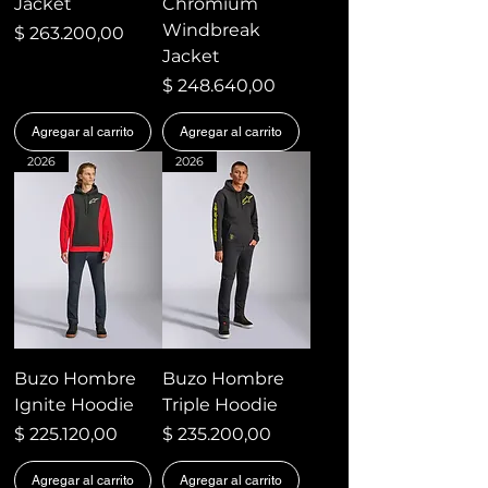
Jacket
Chromium
Windbreak
Precio
$ 263.200,00
Jacket
Precio
$ 248.640,00
Agregar al carrito
Agregar al carrito
2026
2026
Buzo Hombre
Buzo Hombre
Ignite Hoodie
Triple Hoodie
Precio
Precio
$ 225.120,00
$ 235.200,00
Agregar al carrito
Agregar al carrito