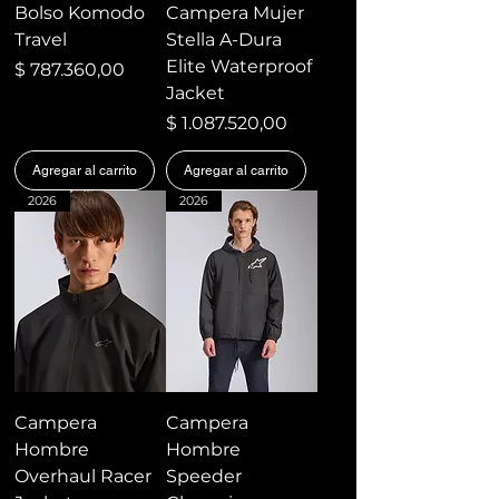
Bolso Komodo
Campera Mujer
Travel
Stella A-Dura
Elite Waterproof
Precio
$ 787.360,00
Jacket
Precio
$ 1.087.520,00
Agregar al carrito
Agregar al carrito
2026
2026
Campera
Campera
Hombre
Hombre
Overhaul Racer
Speeder