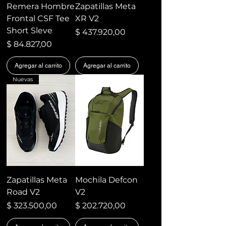
Remera Hombre
Zapatillas Meta
Frontal CSF Tee
XR V2
Short Sleve
Precio
$ 437.920,00
Precio
$ 84.827,00
Agregar al carrito
Agregar al carrito
Nuevas
Zapatillas Meta
Mochila Defcon
Road V2
V2
Precio
Precio
$ 323.500,00
$ 202.720,00