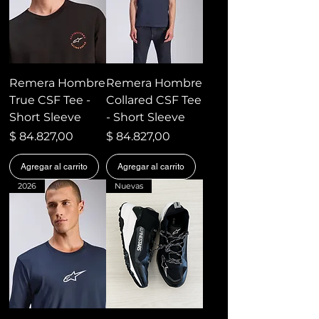
Remera Hombre
Remera Hombre
True CSF Tee -
Collared CSF Tee
Short Sleeve
- Short Sleeve
Precio
Precio
$ 84.827,00
$ 84.827,00
Agregar al carrito
Agregar al carrito
2026
Nuevas