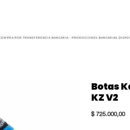
AUTO
KART
CASUAL
OFFROAD
SIM RACING
COMPRA POR TRANSFERENCIA BANCARIA - PROMOCIONES BANCARIAS DISPO
Botas K
KZ V2
Pr
$ 725.000,00
Size
*