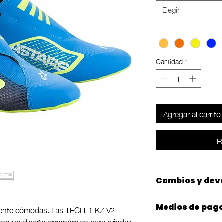
Elegir
Color
*
Cantidad
*
Agregar al carrito
R
Cambios y dev
Las compras tienen
Medios de pag
lmente cómodas. Las TECH-1 KZ V2
de recibido el pedi
on un diseño ergonómico para brindar