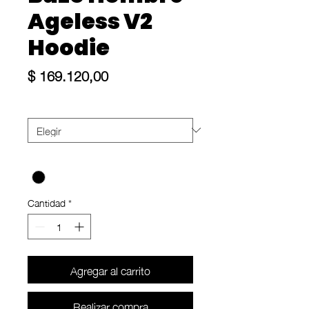
Ageless V2
Hoodie
Precio
$ 169.120,00
Size
*
Color
*
Cantidad
*
Agregar al carrito
Realizar compra