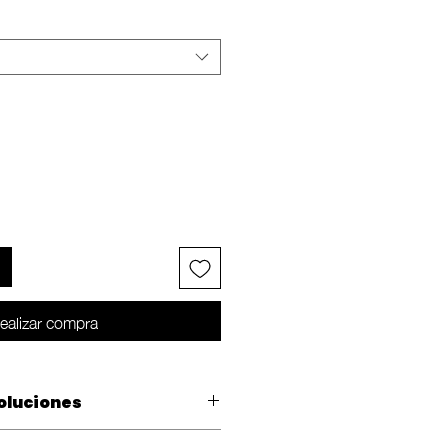
ealizar compra
oluciones
 cambio dentro de los 10 días