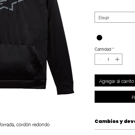
Size
*
Elegir
Color
*
Cantidad
*
Agregar al carrito
R
Cambios y dev
forrada, cordón redondo
 Alpinestars
Las compras tienen