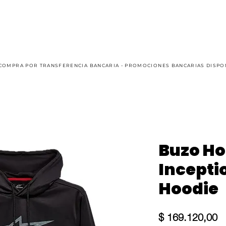
AUTO
KART
CASUAL
OFFROAD
SIM RACING
COMPRA POR TRANSFERENCIA BANCARIA - PROMOCIONES BANCARIAS DISPO
Buzo H
Incepti
Hoodie
Pr
$ 169.120,00