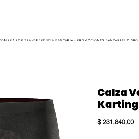
AUTO
KART
CASUAL
OFFROAD
SIM RACING
COMPRA POR TRANSFERENCIA BANCARIA - PROMOCIONES BANCARIAS DISPO
Calza V
Karting
Pr
$ 231.840,00
Size
*