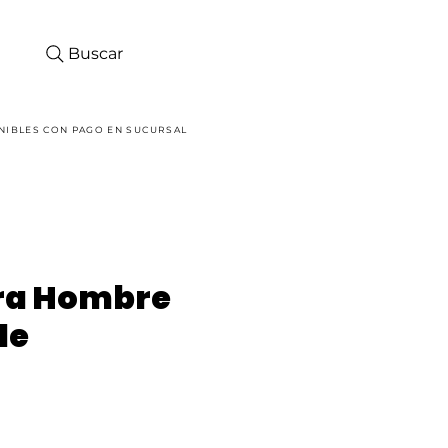
Buscar
Iniciar sesión
NIBLES CON PAGO EN SUCURSAL
a Hombre
de
ecio