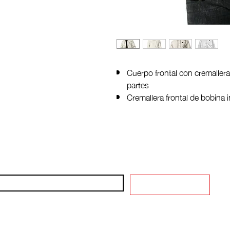
Cuerpo frontal con cremalle
partes
Cremallera frontal de bobina in
puños y el dobladillo
Parche de bordado con el lo
Etiqueta principal interna y m
e de nuestras novedades & descuentos
Subscríbete