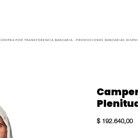
AUTO
KART
CASUAL
OFFROAD
SIM RACING
COMPRA POR TRANSFERENCIA BANCARIA - PROMOCIONES BANCARIAS DISPO
Camper
Plenitu
Pr
$ 192.640,00
Size
*