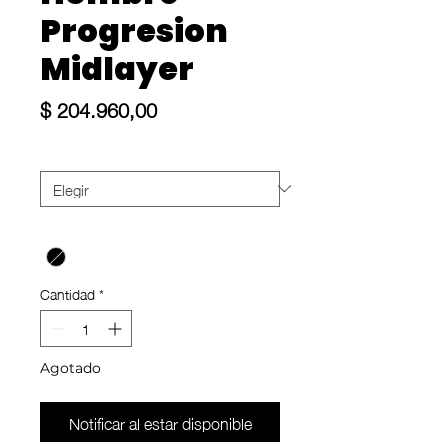
Progresion
Midlayer
Precio
$ 204.960,00
Size
*
Color
*
Cantidad
*
Agotado
Notificar al estar disponible