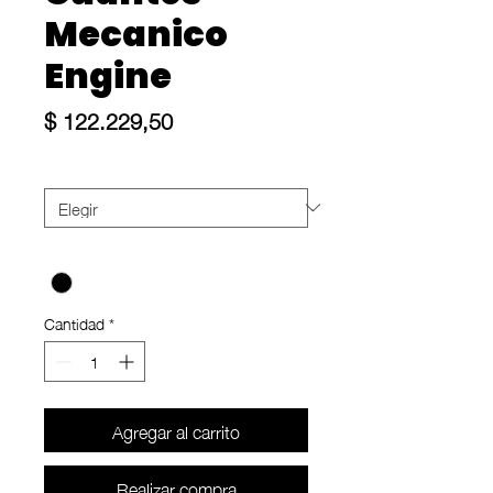
Mecanico
Engine
Precio
$ 122.229,50
Size
*
Color
*
Cantidad
*
Agregar al carrito
Realizar compra