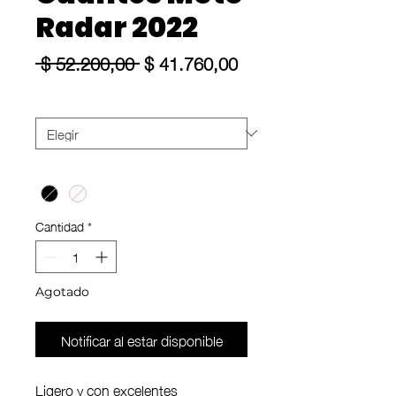
Radar 2022
Precio
Precio
 $ 52.200,00 
$ 41.760,00
de
oferta
Size
*
Color
*
Cantidad
*
Agotado
Notificar al estar disponible
Ligero y con excelentes