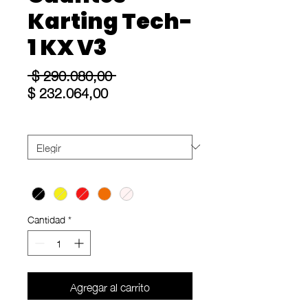
Karting Tech-
1 KX V3
Precio
 $ 290.080,00 
Precio
$ 232.064,00
de
oferta
Size
*
Color
*
Cantidad
*
Agregar al carrito