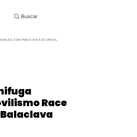
Buscar
Iniciar sesión
NIBLES CON PAGO EN SUCURSAL
nifuga
vilismo Race
 Balaclava
ecio