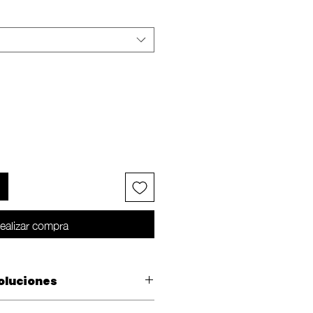
ealizar compra
oluciones
 cambio dentro de los 10 días