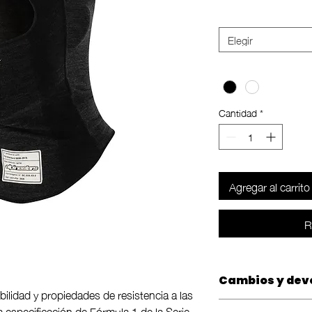
Size
*
Elegir
Color
*
Cantidad
*
Agregar al carrito
R
Cambios y dev
abilidad y propiedades de resistencia a las
Las compras tienen
a especificación de Fórmula 1 de la Serie