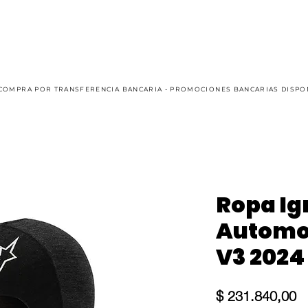
AUTO
KART
CASUAL
OFFROAD
SIM RACING
COMPRA POR TRANSFERENCIA BANCARIA - PROMOCIONES BANCARIAS DISPO
Ropa Ig
Automo
V3 2024
Pr
$ 231.840,00