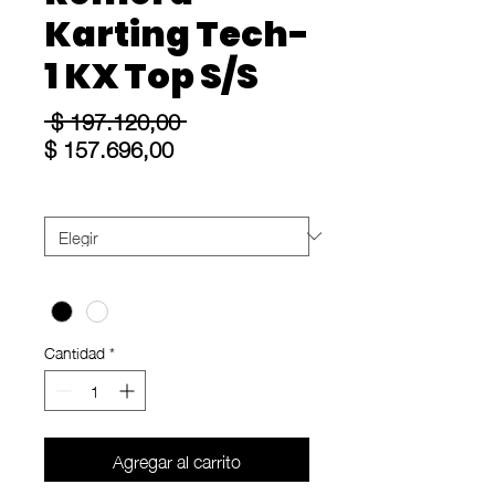
Karting Tech-
1 KX Top S/S
Precio
 $ 197.120,00 
Precio
$ 157.696,00
de
oferta
Size
*
Color
*
Cantidad
*
Agregar al carrito