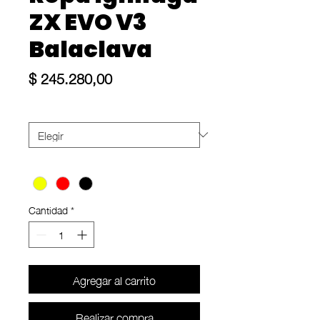
ZX EVO V3
Balaclava
Precio
$ 245.280,00
Talle
*
Color
*
Cantidad
*
Agregar al carrito
Realizar compra