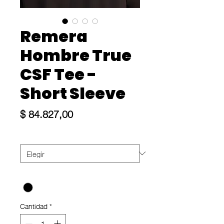
Remera
Hombre True
CSF Tee -
Short Sleeve
Precio
$ 84.827,00
Talle
*
Color
*
Cantidad
*