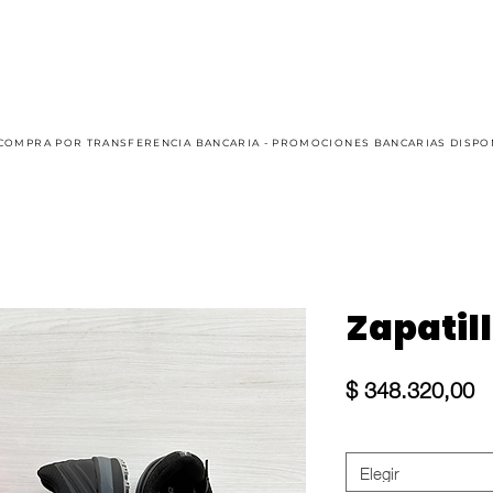
AUTO
KART
CASUAL
OFFROAD
SIM RACING
COMPRA POR TRANSFERENCIA BANCARIA - PROMOCIONES BANCARIAS DISPO
Zapatill
Pr
$ 348.320,00
Size
*
Elegir