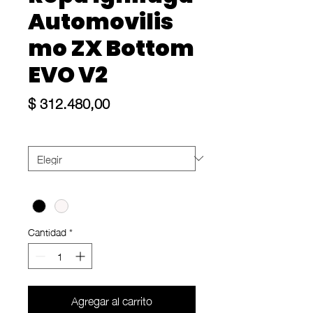
Automovilis
mo ZX Bottom
EVO V2
Precio
$ 312.480,00
Size
*
Color
*
Cantidad
*
Agregar al carrito