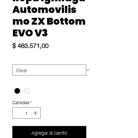
Automovilis
mo ZX Bottom
EVO V3
Precio
$ 463.571,00
Size
*
Color
*
Cantidad
*
Agregar al carrito