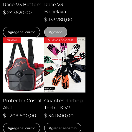
Race V3 Bottom
Race V3
Balaclava
Precio
$ 247.520,00
Precio
$ 133.280,00
Agregar al carrito
Agotado
Nuevo
Nuevos colores!
Protector Costal
Guantes Karting
Ak-1
Tech-1 K V3
Precio
Precio
$ 1.209.600,00
$ 341.600,00
Agregar al carrito
Agregar al carrito