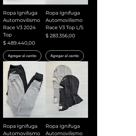
Ropa Ignifuga
Ropa Ignifuga
Automovilismo
Automovilismo
Race V3 2024
Race V3 Top L/S
Top
Precio
$ 283.356,00
Precio
$ 489.440,00
Agregar al carrito
Agregar al carrito
Ropa Ignifuga
Ropa Ignifuga
Automovilismo
Automovilismo